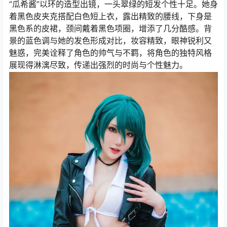
“瓜希酱”以环的造型出镜，一头翠绿的短发个性十足。她身
着黑色皮夹克搭配白色短上衣，露出精致的腰线，下身是
黑色系的皮裙，颈间戴着黑色项圈，增添了几分酷感。背
景的蓝色调与她的发色形成对比，妆容精致，眼神锐利又
魅惑，完美诠释了角色的帅气与不羁，将角色的独特风格
展现得淋漓尽致，传递出强烈的时尚与个性魅力。