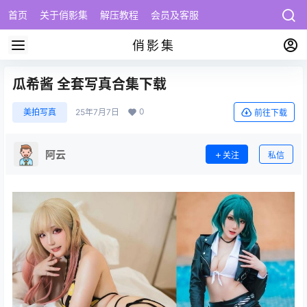
首页
关于俏影集
解压教程
会员及客服
俏影集
瓜希酱 全套写真合集下载
0
美拍写真
25年7月7日
前往下载
阿云
关注
私信