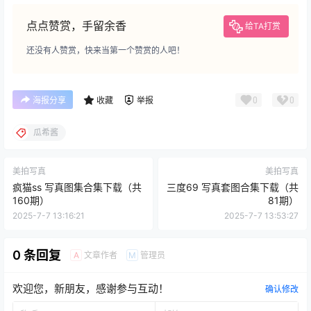
点点赞赏，手留余香
给TA打赏
还没有人赞赏，快来当第一个赞赏的人吧！
0
0
海报分享
收藏
举报
瓜希酱
美拍写真
美拍写真
疯猫ss 写真图集合集下载（共
三度69 写真套图合集下载（共
160期）
81期）
2025-7-7 13:16:21
2025-7-7 13:53:27
0 条回复
文章作者
管理员
A
M
欢迎您，新朋友，感谢参与互动！
确认修改