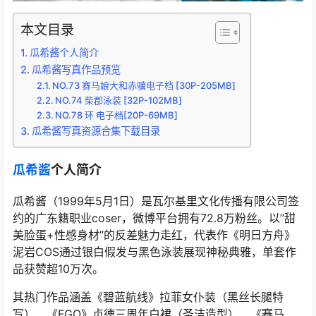
本文目录
瓜希酱个人简介
瓜希酱写真作品预览
NO.73 赛马娘大和赤骥电子档 [30P-205MB]
NO.74 柴郡泳装 [32P-102MB]
NO.78 环 电子档[20P-69MB]
瓜希酱写真资源合集下载目录
瓜希酱
个人简介
瓜希酱（1999年5月1日）是瓦尔基里文化传播有限公司签
约的广东籍职业coser，微博平台拥有72.8万粉丝。以”甜
美脸蛋+性感身材”的反差魅力走红，代表作《明日方舟》
泥岩COS通过银白假发与黑色泳装展现神秘典雅，单套作
品获赞超10万次。
其热门作品涵盖《碧蓝航线》拉菲女仆装（黑丝长腿特
写）、《FGO》贞德三周年白裙（圣洁造型）、《赛马