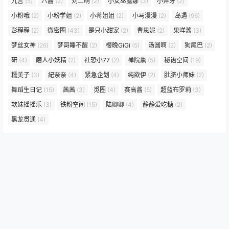
九言
(5)
八酱
(2)
刘二萌
(2)
小女巫露娜
(3)
小斧牙
(2)
小粉哦
(2)
小粉学姐
(2)
小蒋姐姐
(2)
小马漫漫
(2)
岛遇
(96)
彭程程
(2)
微密圈
(43)
是只小甜宠
(2)
曹思妮
(2)
果咩酱
(3)
梦丝女神
(26)
梦哥睡不醒
(2)
樱晚GiGi
(5)
汤圆啊
(2)
狗尾巴
(2)
研
(4)
磨人小妖精
(2)
社恐小77
(2)
禅院熏
(5)
秘语空间
(19)
糯美子
(3)
紀奈奈
(4)
紧急企划
(4)
纯欲伊
(2)
肚脐小师妹
(2)
舞蹈生日记
(15)
茜茜
(3)
觅圈
(4)
赛高酱
(5)
超蓝布罗莉
(3)
软妹摇摇乐
(3)
铁粉空间
(15)
陆卿卿
(4)
静静爱吃糖
(2)
黑龙贯通
(4)