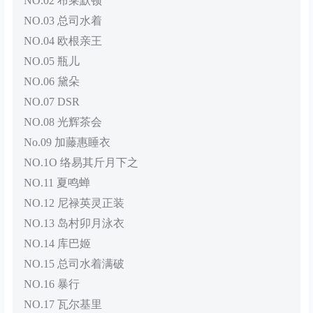
NO.02 布莱默顿
NO.03 总司水着
NO.04 欧根亲王
NO.05 瓶儿
NO.06 黛朵
NO.07 DSR
NO.08 光辉茶会
No.09 加藤惠睡衣
NO.1O 络易其斤月下之
NO.11 夏鸣蝉
NO.12 尼禄英灵正装
NO.13 岛村卯月泳衣
NO.14 库巴姬
NO.15 总司水着满破
NO.16 暴行
NO.17 瓦尔基里