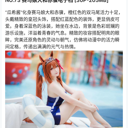
NO.73 赛马娘大和赤骥电子档 [30P-205MB]
“瓜希酱”化身赛马娘大和赤骥，橙红色的双马尾活力十足，
头戴精致的皇冠头饰，搭配红蓝配色的装饰，更显俏皮可
爱。身着深蓝色的泳装，她坐在水边，背景是色彩斑斓的
游乐设施，洋溢着青春的气息。精致的妆容搭配明亮的眼
眸，完美还原角色的灵动与朝气，仿佛将动漫中的活力瞬
间定格，传递出满满的元气与热情。