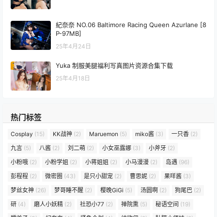
紀奈奈 NO.06 Baltimore Racing Queen Azurlane [8
P-97MB]
25年4月24日
Yuka 制服美腿福利写真图片资源合集下载
25年4月18日
热门标签
Cosplay
(15)
KK战神
(2)
Maruemon
(5)
miko酱
(3)
一只香
(2)
九言
(5)
八酱
(2)
刘二萌
(2)
小女巫露娜
(3)
小斧牙
(2)
小粉哦
(2)
小粉学姐
(2)
小蒋姐姐
(2)
小马漫漫
(2)
岛遇
(96)
彭程程
(2)
微密圈
(43)
是只小甜宠
(2)
曹思妮
(2)
果咩酱
(3)
梦丝女神
(26)
梦哥睡不醒
(2)
樱晚GiGi
(5)
汤圆啊
(2)
狗尾巴
(2)
研
(4)
磨人小妖精
(2)
社恐小77
(2)
禅院熏
(5)
秘语空间
(19)