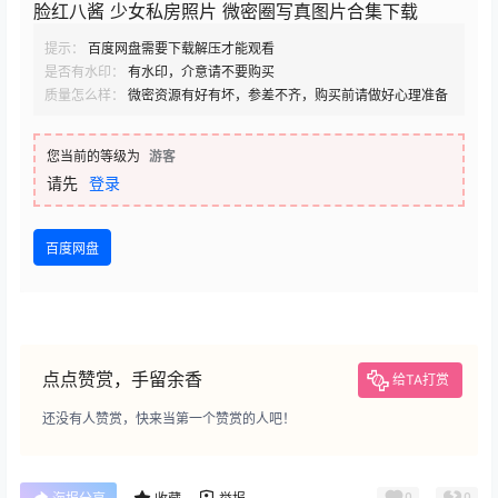
脸红八酱 少女私房照片 微密圈写真图片合集下载
提示：
百度网盘需要下载解压才能观看
是否有水印：
有水印，介意请不要购买
质量怎么样：
微密资源有好有坏，参差不齐，购买前请做好心理准备
您当前的等级为
游客
请先
登录
百度网盘
点点赞赏，手留余香
给TA打赏
还没有人赞赏，快来当第一个赞赏的人吧！
0
0