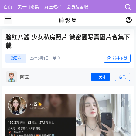
首页
关于俏影集
解压教程
会员及客服
俏影集
脸红八酱 少女私房照片 微密圈写真图片合集下
载
0
微密圈
25年5月1日
前往下载
阿云
关注
私信