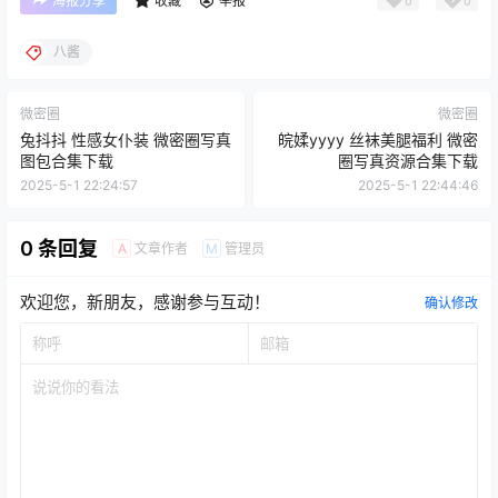
海报分享
收藏
举报
八酱
微密圈
微密圈
兔抖抖 性感女仆装 微密圈写真
皖媃yyyy 丝袜美腿福利 微密
图包合集下载
圈写真资源合集下载
2025-5-1 22:24:57
2025-5-1 22:44:46
0 条回复
文章作者
管理员
A
M
欢迎您，新朋友，感谢参与互动！
确认修改