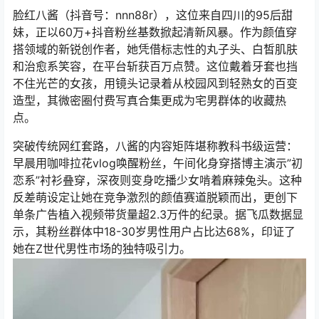
脸红八酱（抖音号：nnn88r），这位来自四川的95后甜
妹，正以60万+抖音粉丝基数掀起清新风暴。作为颜值穿
搭领域的新锐创作者，她凭借标志性的丸子头、白皙肌肤
和治愈系笑容，在平台斩获百万点赞。这位戴着牙套也挡
不住光芒的女孩，用镜头记录着从校园风到轻熟女的百变
造型，其微密圈付费写真合集更成为宅男群体的收藏热
点。
突破传统网红套路，八酱的内容矩阵堪称教科书级运营：
早晨用咖啡拉花vlog唤醒粉丝，午间化身穿搭博主演示”初
恋系”衬衫叠穿，深夜则变身吃播少女啃着麻辣兔头。这种
反差萌设定让她在竞争激烈的颜值赛道脱颖而出，更创下
单条广告植入视频带货量超2.3万件的纪录。据飞瓜数据显
示，其粉丝群体中18-30岁男性用户占比达68%，印证了
她在Z世代男性市场的独特吸引力。