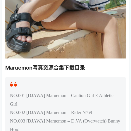
Maruemon写真资源合集下载目录
NO.001 [DJAWA] Maruemon – Caution Girl × Athletic
Girl
NO.002 [DJAWA] Maruemon – Rider Nº69
NO.003 [DJAWA] Maruemon – D.VA (Overwatch) Bunny
Hop!