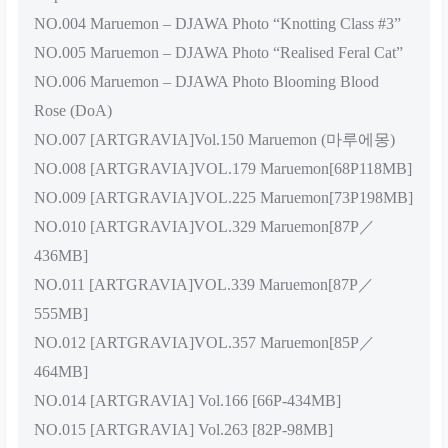
NO.004 Maruemon – DJAWA Photo “Knotting Class #3”
NO.005 Maruemon – DJAWA Photo “Realised Feral Cat”
NO.006 Maruemon – DJAWA Photo Blooming Blood
Rose (DoA)
NO.007 [ARTGRAVIA]Vol.150 Maruemon (마루에몽)
NO.008 [ARTGRAVIA]VOL.179 Maruemon[68P118MB]
NO.009 [ARTGRAVIA]VOL.225 Maruemon[73P198MB]
NO.010 [ARTGRAVIA]VOL.329 Maruemon[87P／
436MB]
NO.011 [ARTGRAVIA]VOL.339 Maruemon[87P／
555MB]
NO.012 [ARTGRAVIA]VOL.357 Maruemon[85P／
464MB]
NO.014 [ARTGRAVIA] Vol.166 [66P-434MB]
NO.015 [ARTGRAVIA] Vol.263 [82P-98MB]