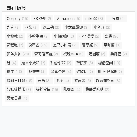
热门标签
Cosplay
(15)
KK战神
(2)
Maruemon
(5)
miko酱
(3)
一只香
(2)
九言
(5)
八酱
(2)
刘二萌
(2)
小女巫露娜
(3)
小斧牙
(2)
小粉哦
(2)
小粉学姐
(2)
小蒋姐姐
(2)
小马漫漫
(2)
岛遇
(96)
彭程程
(2)
微密圈
(43)
是只小甜宠
(2)
曹思妮
(2)
果咩酱
(3)
梦丝女神
(26)
梦哥睡不醒
(2)
樱晚GiGi
(5)
汤圆啊
(2)
狗尾巴
(2)
研
(4)
磨人小妖精
(2)
社恐小77
(2)
禅院熏
(5)
秘语空间
(19)
糯美子
(3)
紀奈奈
(4)
紧急企划
(4)
纯欲伊
(2)
肚脐小师妹
(2)
舞蹈生日记
(15)
茜茜
(3)
觅圈
(4)
赛高酱
(5)
超蓝布罗莉
(3)
软妹摇摇乐
(3)
铁粉空间
(15)
陆卿卿
(4)
静静爱吃糖
(2)
黑龙贯通
(4)