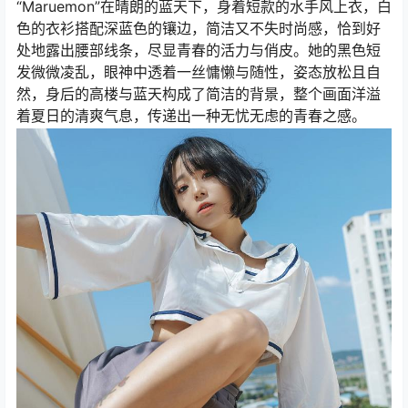
“Maruemon”在晴朗的蓝天下，身着短款的水手风上衣，白
色的衣衫搭配深蓝色的镶边，简洁又不失时尚感，恰到好
处地露出腰部线条，尽显青春的活力与俏皮。她的黑色短
发微微凌乱，眼神中透着一丝慵懒与随性，姿态放松且自
然，身后的高楼与蓝天构成了简洁的背景，整个画面洋溢
着夏日的清爽气息，传递出一种无忧无虑的青春之感。