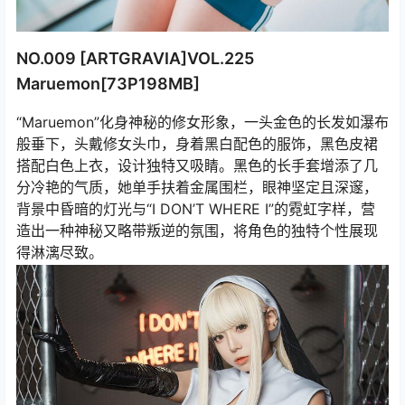
NO.009 [ARTGRAVIA]VOL.225
Maruemon[73P198MB]
“Maruemon”化身神秘的修女形象，一头金色的长发如瀑布
般垂下，头戴修女头巾，身着黑白配色的服饰，黑色皮裙
搭配白色上衣，设计独特又吸睛。黑色的长手套增添了几
分冷艳的气质，她单手扶着金属围栏，眼神坚定且深邃，
背景中昏暗的灯光与“I DON’T WHERE I”的霓虹字样，营
造出一种神秘又略带叛逆的氛围，将角色的独特个性展现
得淋漓尽致。