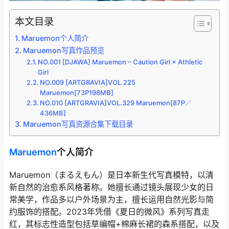
本文目录
Maruemon个人简介
Maruemon写真作品预览
NO.001 [DJAWA] Maruemon – Caution Girl × Athletic
Girl
NO.009 [ARTGRAVIA]VOL.225
Maruemon[73P198MB]
NO.010 [ARTGRAVIA]VOL.329 Maruemon[87P／
436MB]
Maruemon写真资源合集下载目录
Maruemon
个人简介
Maruemon（まるえもん）是日本新生代写真模特，以清
新自然的治愈系风格著称。她擅长通过镜头展现少女的日
常美学，作品多以户外场景为主，擅长运用自然光影与简
约服饰的搭配。2023年凭借《夏日的微风》系列写真走
红，其标志性造型包括草编帽+棉麻长裙的森系搭配，以及