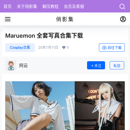
首页
关于俏影集
解压教程
会员及客服
俏影集
Maruemon 全套写真合集下载
0
Cosplay合集
25年7月11日
前往下载
阿云
关注
私信