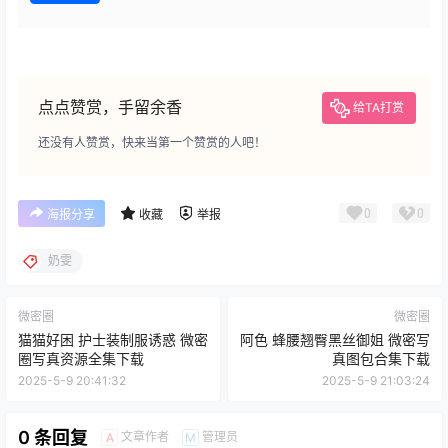
点点赞赏，手留余香
给TA打赏
还没有人赞赏，快来当第一个赞赏的人吧！
0
0
海报分享
收藏
举报
奶雯
微密圈
微密圈
猫猫好困 护士装制服诱惑 微密
阿色 蜂腰翘臀黑丝御姐 微密写
圈写真资源全集下载
真图包合集下载
2025-5-9 20:41:32
2025-5-9 21:03:24
0 条回复
文章作者
管理员
A
M