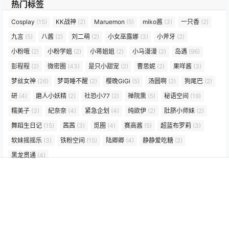
热门标签
Cosplay
(15)
KK战神
(2)
Maruemon
(5)
miko酱
(3)
一只香
(2)
九言
(5)
八酱
(2)
刘二萌
(2)
小女巫露娜
(3)
小斧牙
(2)
小粉哦
(2)
小粉学姐
(2)
小蒋姐姐
(2)
小马漫漫
(2)
岛遇
(96)
彭程程
(2)
微密圈
(43)
是只小甜宠
(2)
曹思妮
(2)
果咩酱
(3)
梦丝女神
(26)
梦哥睡不醒
(2)
樱晚GiGi
(5)
汤圆啊
(2)
狗尾巴
(2)
研
(4)
磨人小妖精
(2)
社恐小77
(2)
禅院熏
(5)
秘语空间
(19)
糯美子
(3)
紀奈奈
(4)
紧急企划
(4)
纯欲伊
(2)
肚脐小师妹
(2)
舞蹈生日记
(15)
茜茜
(3)
觅圈
(4)
赛高酱
(5)
超蓝布罗莉
(3)
软妹摇摇乐
(3)
铁粉空间
(15)
陆卿卿
(4)
静静爱吃糖
(2)
黑龙贯通
(4)
首页
专题
认证
搜索
菜单
我的
Copyright © 2026
俏影集
查询 121 次，耗时 1.1809 秒