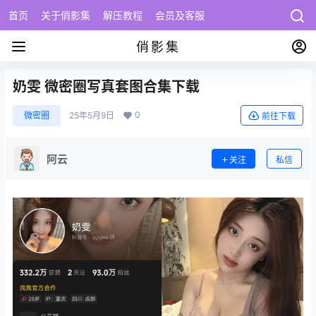
首页
关于俏影集
解压教程
会员及客服
俏影集
奶雯 微密圈写真套图合集下载
0
微密圈
25年5月9日
前往下载
阿云
关注
私信