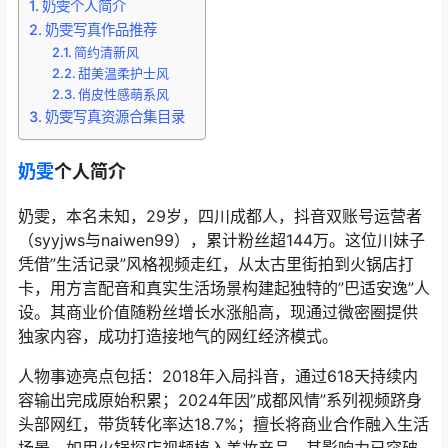
奶雯个人简介
奶雯写真作品推荐
简约清新风
甜美温柔护士风
俏皮性感萌系风
奶雯写真资源合集目录
奶雯
个人简介
奶雯，本名未知，29岁，四川成都人，抖音双账号运营者
（syyjws与naiwen99），累计粉丝超144万。这位川妹子
凭借”生活记录”风格视频走红，从太古里街拍到火锅店打
卡，用方言配音和真实生活场景构建起独特的”巴适安逸”人
设。其商业价值随粉丝增长水涨船高，现通过微密圈提供
独家内容，成功打造接地气的网红经济模式。
人物事迹亮点包括：2018年入局抖音，通过618天持续内
容输出完成原始积累；2024年因”成都风情”系列视频跻身
头部网红，带货转化率达18.7%；擅长将商业合作融入生活