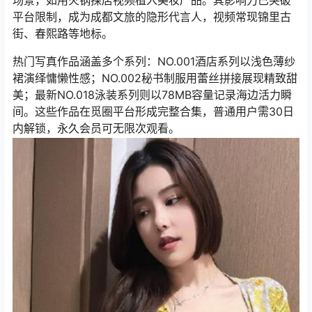
场景，如用火锅探店视频植入美妆产品。其影响力已突破
平台限制，成为成都文旅的隐形代言人，视频常现锦里古
街、春熙路等地标。
热门写真作品涵盖多个系列：NO.001酒店系列以浅色薄纱
裙演绎慵懒性感；NO.002秘书制服用蕾丝拼接展现精致甜
美；最新NO.018泳装系列则以78MB容量记录海边活力瞬
间。这些作品在觅圈平台形成完整合集，普通用户需30日
内解锁，永久会员可无限次观看。