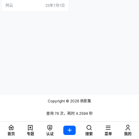
7万粉丝基础与59.1万次作品点赞，
阿云
25年7月1日
构建起独特的个人叙事风格，账号
备注强调「101涵涵只玩，其它均不
是本人」以强化真实性。 账号运营
呈现三大特色：其一，内容聚焦日
常情感场景，通过「谢谢你玩我不
然没人跟我玩」等标题构建情感共
鸣…
Copyright © 2026
俏影集
查询 76 次，耗时 4.2594 秒
首页
专题
认证
搜索
菜单
我的