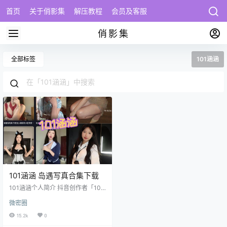
首页
关于俏影集
解压教程
会员及客服
俏影集
全部标签
101涵涵
101涵涵 岛遇写真合集下载
101涵涵个人简介 抖音创作者「101
涵涵」（抖音号：35040622382）
微密圈
是活跃于短视频平台的特色博主，IP
属地湖南，现定位上海黄浦。该账
15.2k
0
号以生活化情感表达为核心，凭借8.