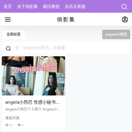
首页
关于俏影集
解压教程
会员及客服
俏影集
全部标签
angela小热巴
angela小热巴 性感小秘书写
真套图合集下载
Angela小热巴个人简介 Angela小热
巴（本名：Angela），是一位活跃
美拍写真
于微博和多个社交平台的知名模特
和Cosplay博主。她的外貌以清新脱
72
0
俗的气质和姣好的身材赢得了大量