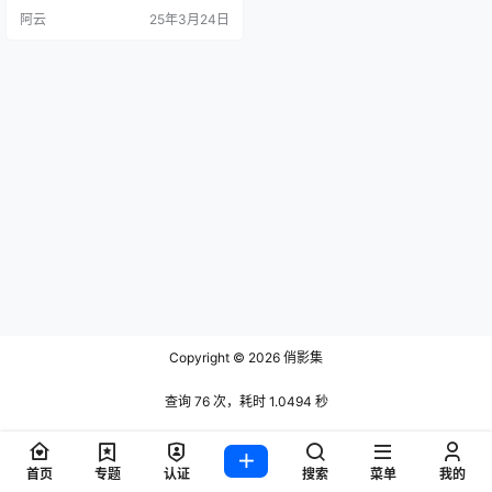
迎。她的微博粉丝数量已超过30
阿云
25年3月24日
万，尽管她的账号多次被封禁，但
她依然坚持创作，并不断更换马甲
账号（如“中岛莫之子i”）继续活跃
在社交媒体平台上。 抱走莫子的作
品风格多样，涵盖了清新可爱、性
感魅惑和时尚都市等多种主题，尤
其以《吉他妹妹》、《黑色…
Copyright © 2026
俏影集
查询 76 次，耗时 1.0494 秒
首页
专题
认证
搜索
菜单
我的