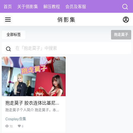
首页
关于俏影集
解压教程
会员及客服
俏影集
全部标签
抱走莫子
抱走莫子 胶衣连体比基尼性
感写真图包合集下载
抱走莫子个人简介 抱走莫子，本名
不详，1999年2月28日出生于中
Cosplay合集
国，是一位备受瞩目的Coser和写真
模特，以其甜美的外貌和高还原度
72
0
的角色扮演在二次元圈内广受欢