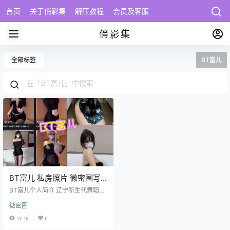
首页
关于俏影集
解压教程
会员及客服
俏影集
全部标签
BT富儿
BT富儿 私房照片 微密圈写
真图片以及视频合集下载
BT富儿个人简介 辽宁新生代舞蹈达
人「BT富儿！」（抖音号：BTfuer
微密圈
999）以57.8万粉丝量构建起东北地
区潮流矩阵，累计获赞1204.2万
19.1k
0
次。这位辽宁IP属地的创作者通过1