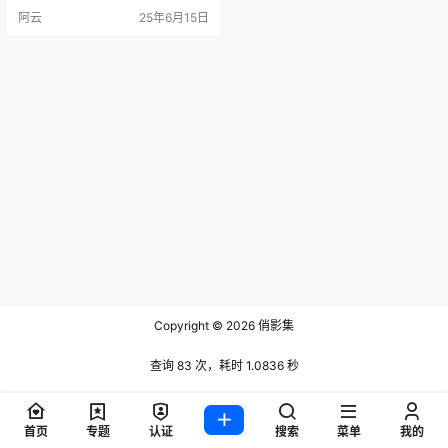
47支作品形成「青春活力+时尚潮
阿云
25年6月15日
流」的内容标签，联动闺蜜@富儿~
形成创作生态闭环，强化账号辨识
度与社交传播力。 代表作高频使用#
浅跳一下 标签，通过「检查作业」
等主题打造现象级传播。账号数据
呈现高爆发特征，粉丝量级与话题
作…
Copyright © 2026
俏影集
查询 83 次，耗时 1.0836 秒
首页
专题
认证
搜索
菜单
我的