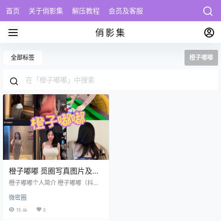
首页
关于俏影集
解压教程
会员及客服
俏影集
全部标签
橙子嘟嘟
橙子嘟嘟 觅圈写真图片及视
频合集下载
橙子嘟嘟个人简介 橙子嘟嘟（抖音
号：88430021360）是来自西藏的
微密圈
21岁高人气创作者，账号拥有105.2
万粉丝及1473.8万获赞数，发布127
15.4k
0
个作品累计获赞超千万次。账号以#