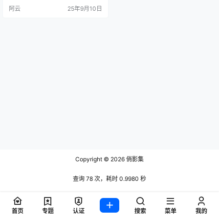
作品 #合集 #短剧为分类标签，置顶
阿云
25年9月10日
作品点赞量达15.4万次，另一热门
作品获6.0万次点赞。账号特色鲜
明，理想型关联@橙子有营养及@橙
子嘟嘟00双账号体系，形成独特的
创作矩阵。IP属地西藏信息明确，关
注数141人，体现…
Copyright © 2026
俏影集
查询 78 次，耗时 0.9980 秒
首页
专题
认证
搜索
菜单
我的