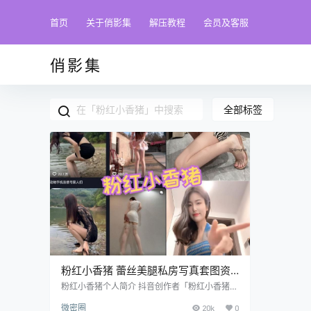
首页
关于俏影集
解压教程
会员及客服
俏影集
全部标签
粉红小香猪 蕾丝美腿私房写真套图资
源下载
粉红小香猪个人简介 抖音创作者「粉红小香猪」
（抖音号：20011012zl）是来自河南郑州工商
微密圈
20k
0
学院的23岁校园达人，凭借鲜明的个人风格在平