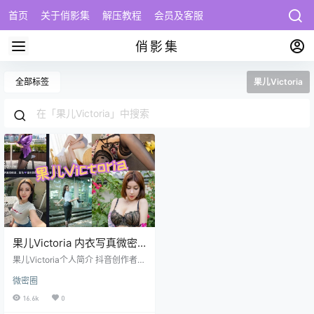
首页
关于俏影集
解压教程
会员及客服
俏影集
全部标签
果儿Victoria
果儿Victoria 内衣写真微密
圈资源合集及视频下载
果儿Victoria个人简介 抖音创作者
【473+图片20+视频】
「果儿Victoria」（抖音号：guoer0
微密圈
21266）是一位坐标上海的女性时尚
博主，账号坐拥38.3万粉丝，累计
16.6k
0
获赞149.3万次。主页显示IP属地为