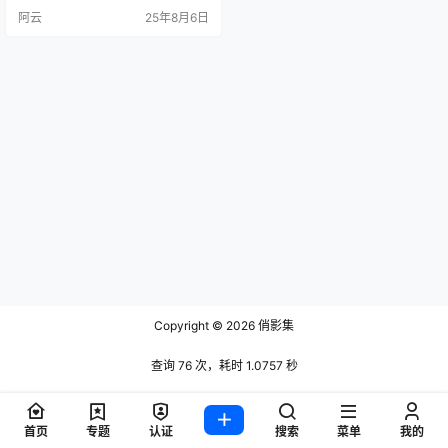
上海，关注100人，构建起精致的都
阿云
25年8月6日
市女性形象。 作品矩阵含205条内
容，深度聚焦时尚穿搭与生活美
学。通过《紫色上衣时尚穿搭》等
热门作品展现潮流品味，以「许嵩
老师说，紫色 最有韵味」等标签强
化风格记忆点；通过…
Copyright © 2026
俏影集
查询 76 次，耗时 1.0757 秒
首页
专题
认证
搜索
菜单
我的