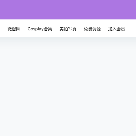
微密圈
Cosplay合集
美拍写真
免费资源
加入会员