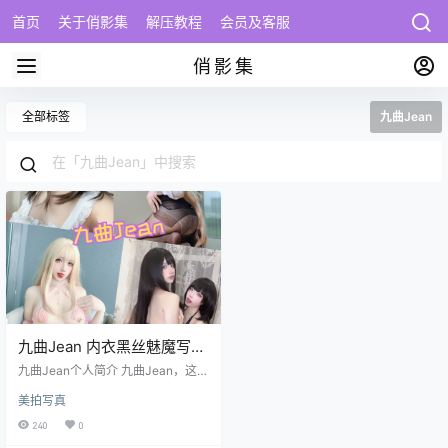
首页
关于俏影集
解压教程
会员及客服
俏影集
全部标签
九曲Jean
九曲Jean 内衣黑丝魅魔写真
资源合集下载
九曲Jean个人简介 九曲Jean，这位
来自中国的模特和Coser，以其甜美
美拍写真
的外貌和完美的身材在二次元圈里
赢得了众多粉丝的喜爱。她原名九
240
0
曲，英文名Jean，出生于1999年，