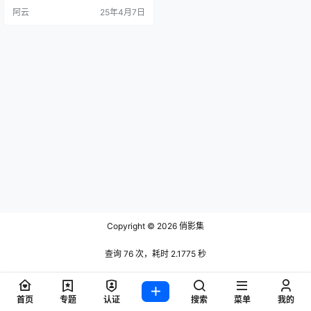
是一位备受瞩目的年轻Coser。 九
阿云
25年4月7日
曲Jean不仅是一位擅长游戏和动漫
的博主，还以其多样化的角色演绎
在COS圈子里闻名。她的个性魅力
独特，时而温柔时而妩媚，造型上
常常有些中性风格，十分有特色。
她的服装搭配也非常有个性，常常
有些…
Copyright © 2026
俏影集
查询 76 次，耗时 2.1775 秒
首页
专题
认证
搜索
菜单
我的