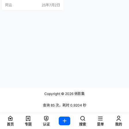
特的潮流影响力，19岁的年龄优势
阿云
25年7月2日
强化Z世代人设，形成鲜明的个人品
牌标识。 账号运营呈现四大核心要
素：其一，内容生态多元，通过变
装视频结合#风催雨节奏#艾玛摇等
热门BGM打造沉浸式体验；其二，
视觉表达突出，运用#女大学生#扭
一…
Copyright © 2026
俏影集
查询 85 次，耗时 0.9204 秒
首页
专题
认证
搜索
菜单
我的