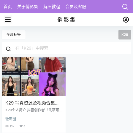
首页
关于俏影集
解压教程
会员及客服
俏影集
全部标签
K29
K29 写真资源及视频合集下
载
K29个人简介 抖音创作者「凯蒂可
可」（抖音号：k29bb5201314）
微密圈
是活跃于短视频平台的新锐博主，IP
属地安徽。该账号凭借6.6万粉丝基
13k
0
础与45.0万次作品点赞，构建起独