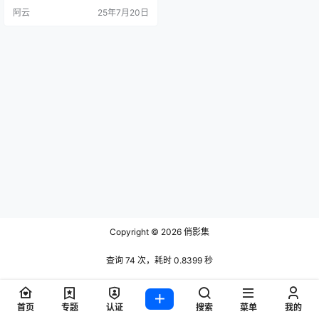
其抖音号为「Menglin123」，22岁
阿云
25年7月20日
创作者定位浙江杭州，个性签名
「爱笑的女孩运气不会太差」传递
出阳光积极的账号基调。 在内容创
作方面，李梦琳开创了「人宠互动
+情景喜剧」的爆款公式。其标志性
的「喵星人剧场」系列，通过#猫咪
日常#宠…
Copyright © 2026
俏影集
查询 74 次，耗时 0.8399 秒
首页
专题
认证
搜索
菜单
我的