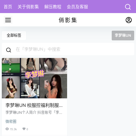
首页
关于俏影集
解压教程
会员及客服
俏影集
全部标签
李梦琳UN
李梦琳UN 校服控福利制服写
真图包及视频合集
李梦琳UN个人简介 抖音账号「李梦
琳UN」是萌宠剧情领域的头部创作
微密圈
者，凭借治愈系猫咪日常与创意剧
情演绎，收获12.3万忠实粉丝，累
15.3k
0
计获赞达101.2万次。账号主页显示