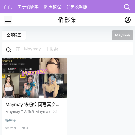
首页
关于俏影集
解压教程
会员及客服
俏影集
全部标签
Maymay
Maymay 铁粉空间写真资源
及视频合集下载
Maymay个人简介 Maymay（抖音
号：Maycharming4iw）是来自浙
微密圈
江的22岁女性创作者，账号已实名
认证。凭借轻松可爱的作品风格，
12.4k
0
她吸引了124.2万粉丝关注，累计获