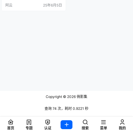
赞2011.8万次，关注210个账号。账
阿云
25年6月5日
号头像采用向日葵卡通形象，强化
可爱风格定位。热门作品显示其内
容聚焦娱乐推荐领域，包含公众号
推荐、适合男性受众的兴趣内容
等，通过年轻化的表达方式构建与
粉丝的互动桥梁，形成高粘性的社
区…
Copyright © 2026
俏影集
查询 74 次，耗时 0.9221 秒
首页
专题
认证
搜索
菜单
我的