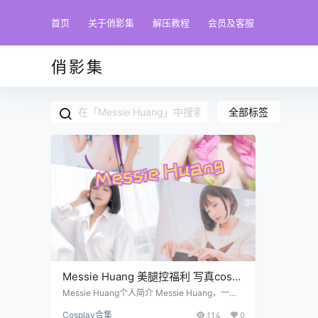
首页
关于俏影集
解压教程
会员及客服
俏影集
全部标签
Messie Huang 美腿控福利 写真cos资
源合集下载
Messie Huang个人简介 Messie Huang，一位
来自越南的新生代人气角色扮演者，以其百变风
Cosplay合集
114
0
格与未来感美学在圈内独树一帜。她出生于19X