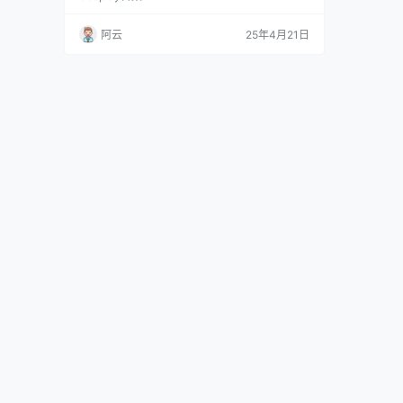
X年6月23日（具体年份待更新），星座为巨蟹
座，身高164cm，体重45kg，拥有黄金比例的
阿云
25年4月21日
匀称身材。这位东南亚面孔的coser，用实力证
明亚洲女孩的cos魅力无国界。 职业生涯方面，
Messie堪称高产型创作者。从最初的业余爱好者
蜕变为专业cose…