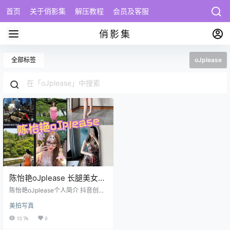
首页
关于俏影集
解压教程
会员及客服
俏影集
全部标签
oJplease
陈怡艳oJplease 长腿美女福
利写真资源合集下载
陈怡艳oJplease个人简介 抖音创作
者「oJplease」（抖音号：yiyanlo
美拍写真
vegod）是一位坐标浙江绍兴的内容
生产者，账号坐拥15.4万粉丝，累
13.7k
0
计获赞48.2万次。主页显示IP属地