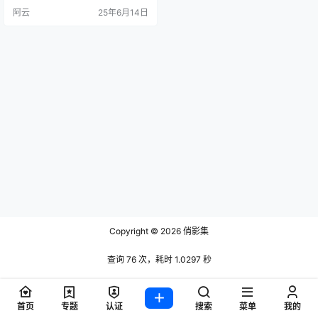
为浙江，关注56人，通过「都市生
阿云
25年6月14日
活+时尚穿搭+自然风景」的多元内
容构建账号矩阵。 作品库含21条内
容，展现视觉叙事能力。置顶作品
获868次点赞，通过《粉色连衣裙与
绿意自然》的封面设计强化时尚与
自然的融合美学；…
Copyright © 2026
俏影集
查询 76 次，耗时 1.0297 秒
首页
专题
认证
搜索
菜单
我的