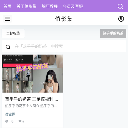
首页
关于俏影集
解压教程
会员及客服
俏影集
全部标签
热乎乎的奶茶
热乎乎的奶茶 玉足控福利 私
房写真套图下载
热乎乎的奶茶个人简介 热乎乎的奶
茶（抖音号：77059747），这位来
微密圈
自山城重庆的90后新生代模特，凭
借反差感十足的视觉表现力在短视
143
0
频平台迅速崛起。目前抖音粉丝量