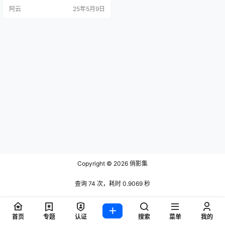
突破83.7万，作品获赞超2322万
阿云
25年5月9日
次，其微博账号"奶茶sss"同步运
营，构建起跨平台的影响力矩阵。
作为穿搭领域内容创作者，她擅长
将日常服饰与微密圈付费写真形成
风格碰撞，被誉为"甜心与欲感交织
的视觉魔法师&q…
Copyright © 2026
俏影集
查询 74 次，耗时 0.9069 秒
首页
专题
认证
搜索
菜单
我的