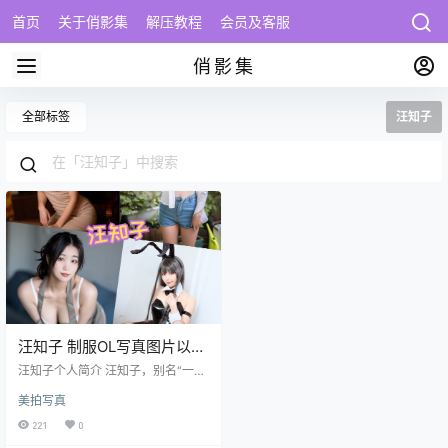
首页
关于俏影集
解压教程
会员及客服
俏影集
全部标签
汪知子
汪知子 制服OL写真图片以及
视频合集下载
汪知子个人简介 汪知子，别名“一智
智”，是一名来自上海的模特和COS
美拍写真
ER。她出生于1997年10月15日，天
秤座，身高165厘米，体重50公斤。
221
0
作为一名专业的模特，她同时也是