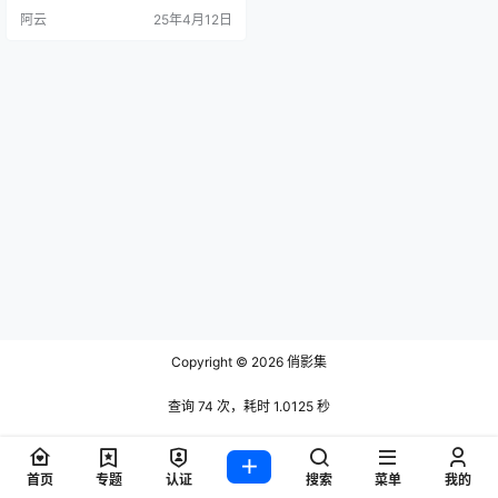
一名舞蹈爱好者，擅长多种舞蹈风
阿云
25年4月12日
格。 在模特界和COSPLAY界，汪
知子有着丰富的经历。她的作品在
国内广受好评，展现了她在角色扮
演方面的深厚功底。她经常在社交
媒体上分享自己的自拍照、短视频
以及cosplay作品，与粉丝互动频
繁。…
Copyright © 2026
俏影集
查询 74 次，耗时 1.0125 秒
首页
专题
认证
搜索
菜单
我的