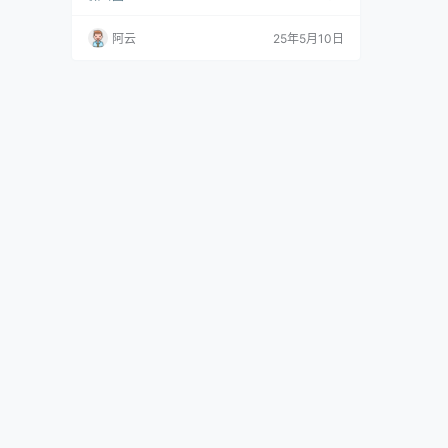
外形在模特圈崭露头角。早期以黑丝美腿系列写
真走红网络，后逐渐拓展至汉服、敦煌风、暗黑
阿云
25年5月10日
系等多风格拍摄，成为新生代模特中风格跨度最
大的代表人物之一。 其职业生涯充满戏剧性：16
岁因一组街拍被星探发掘，18岁签约模特公司后
因个性鲜明遭雪藏，转战短视频平台后凭借&q
u…