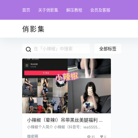
首页
关于俏影集
解压教程
会员及客服
俏影集
全部标签
小辣椒（晕辣l）吊带黑丝美腿福利 写
真资源合集下载
小辣椒个人简介 小辣椒（抖音号：iea5555
5），本名未知，1999年3月17日出生于中国某
微密圈
81
0
地，身高178cm，凭借逆天长腿与极具辨识度的