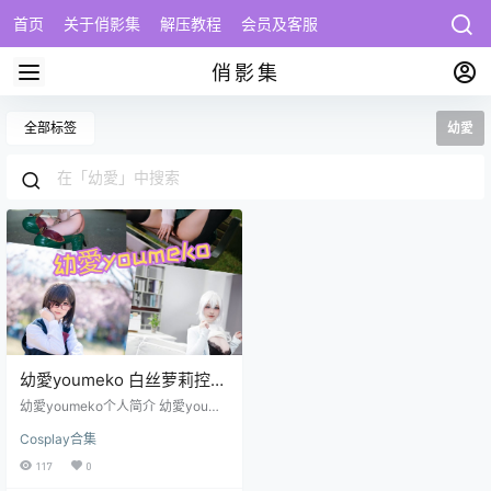
首页
关于俏影集
解压教程
会员及客服
俏影集
全部标签
幼愛
幼愛youmeko 白丝萝莉控
写真图包合集下载
幼愛youmeko个人简介 幼愛youme
ko，出生于日本，现年20岁，是一
Cosplay合集
位备受瞩目的日系美女模特。她以
其清纯可爱的外貌和独特的日系风
117
0
格迅速走红，成为写真界的宠儿。