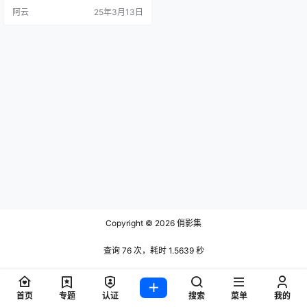
幼愛youmeko从小就对摄影和时尚
阿云
25年3月13日
充满热情，凭借出色的表现力和亲
和力，她成功签约多家知名写真机
构，并参与了多部热门写真作品的
拍摄。她的作品风格以日系甜美为
主，同时也不乏性感迷人的成熟
风，深受男性粉丝的喜爱。 幼愛yo
umeko的代表…
Copyright © 2026
俏影集
查询 76 次，耗时 1.5639 秒
首页
专题
认证
搜索
菜单
我的