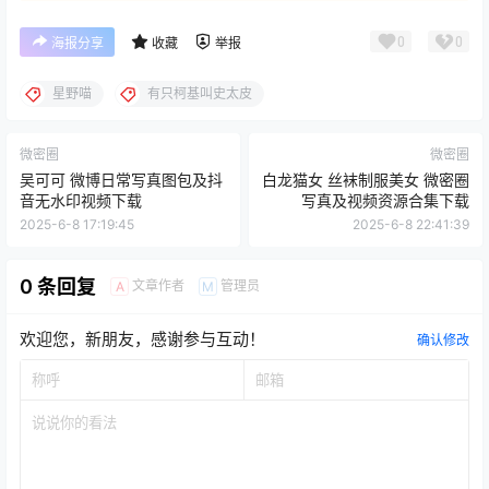
0
0
海报分享
收藏
举报
星野喵
有只柯基叫史太皮
微密圈
微密圈
吴可可 微博日常写真图包及抖
白龙猫女 丝袜制服美女 微密圈
音无水印视频下载
写真及视频资源合集下载
2025-6-8 17:19:45
2025-6-8 22:41:39
0 条回复
文章作者
管理员
A
M
欢迎您，新朋友，感谢参与互动！
确认修改