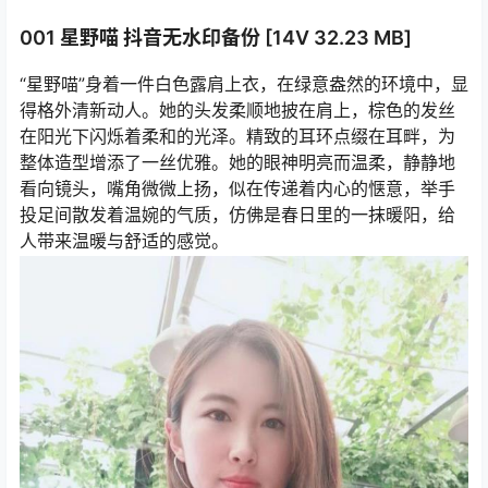
001 星野喵 抖音无水印备份 [14V 32.23 MB]
“星野喵”身着一件白色露肩上衣，在绿意盎然的环境中，显
得格外清新动人。她的头发柔顺地披在肩上，棕色的发丝
在阳光下闪烁着柔和的光泽。精致的耳环点缀在耳畔，为
整体造型增添了一丝优雅。她的眼神明亮而温柔，静静地
看向镜头，嘴角微微上扬，似在传递着内心的惬意，举手
投足间散发着温婉的气质，仿佛是春日里的一抹暖阳，给
人带来温暖与舒适的感觉。