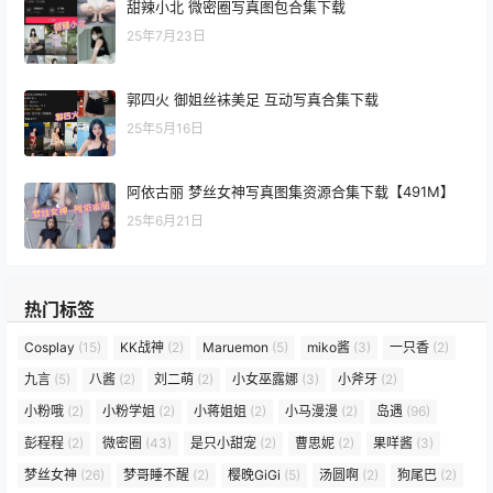
甜辣小北 微密圈写真图包合集下载
25年7月23日
郭四火 御姐丝袜美足 互动写真合集下载
25年5月16日
阿依古丽 梦丝女神写真图集资源合集下载【491M】
25年6月21日
热门标签
Cosplay
(15)
KK战神
(2)
Maruemon
(5)
miko酱
(3)
一只香
(2)
九言
(5)
八酱
(2)
刘二萌
(2)
小女巫露娜
(3)
小斧牙
(2)
小粉哦
(2)
小粉学姐
(2)
小蒋姐姐
(2)
小马漫漫
(2)
岛遇
(96)
彭程程
(2)
微密圈
(43)
是只小甜宠
(2)
曹思妮
(2)
果咩酱
(3)
梦丝女神
(26)
梦哥睡不醒
(2)
樱晚GiGi
(5)
汤圆啊
(2)
狗尾巴
(2)