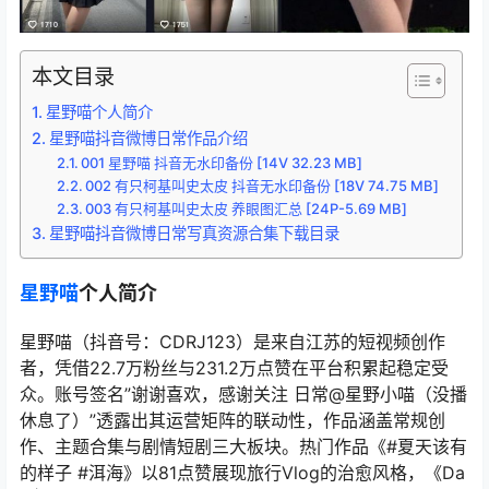
本文目录
星野喵个人简介
星野喵抖音微博日常作品介绍
001 星野喵 抖音无水印备份 [14V 32.23 MB]
002 有只柯基叫史太皮 抖音无水印备份 [18V 74.75 MB]
003 有只柯基叫史太皮 养眼图汇总 [24P-5.69 MB]
星野喵抖音微博日常写真资源合集下载目录
星野喵
个人简介
星野喵（抖音号：CDRJ123）是来自江苏的短视频创作
者，凭借22.7万粉丝与231.2万点赞在平台积累起稳定受
众。账号签名”谢谢喜欢，感谢关注 日常@星野小喵（没播
休息了）”透露出其运营矩阵的联动性，作品涵盖常规创
作、主题合集与剧情短剧三大板块。热门作品《#夏天该有
的样子 #洱海》以81点赞展现旅行Vlog的治愈风格，《Da