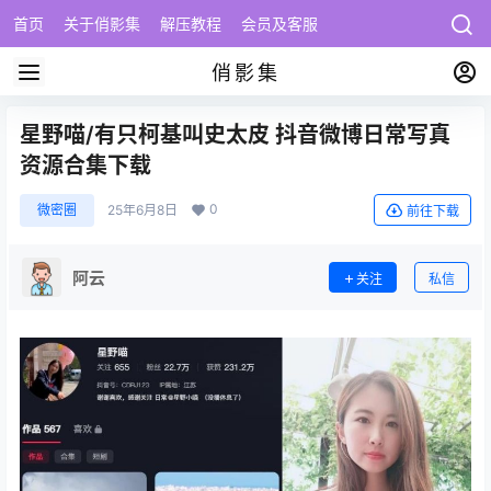
首页
关于俏影集
解压教程
会员及客服
俏影集
星野喵/有只柯基叫史太皮 抖音微博日常写真
资源合集下载
0
微密圈
25年6月8日
前往下载
阿云
关注
私信