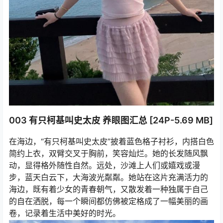
003 有只柯基叫史太皮 养眼图汇总 [24P-5.69 MB]
在海边，“有只柯基叫史太皮”披着蓝色格子衬衫，内搭白色
简约上衣，双臂交叉于胸前，笑容灿烂。她的长发随风飘
动，显得格外随性自然。远处，沙滩上人们或嬉戏或漫
步，蓝天白云下，大海波光粼粼。她站在这片充满活力的
海边，既有着少女的青春朝气，又散发着一种独属于自己
的自在洒脱，每一个瞬间都仿佛被定格成了一幅美丽的画
卷，记录着生活中美好的时光。