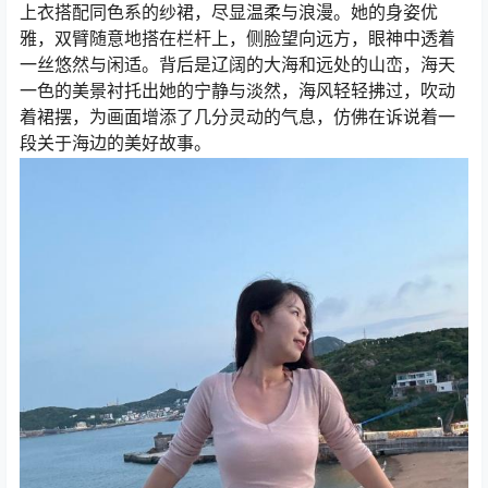
上衣搭配同色系的纱裙，尽显温柔与浪漫。她的身姿优
雅，双臂随意地搭在栏杆上，侧脸望向远方，眼神中透着
一丝悠然与闲适。背后是辽阔的大海和远处的山峦，海天
一色的美景衬托出她的宁静与淡然，海风轻轻拂过，吹动
着裙摆，为画面增添了几分灵动的气息，仿佛在诉说着一
段关于海边的美好故事。