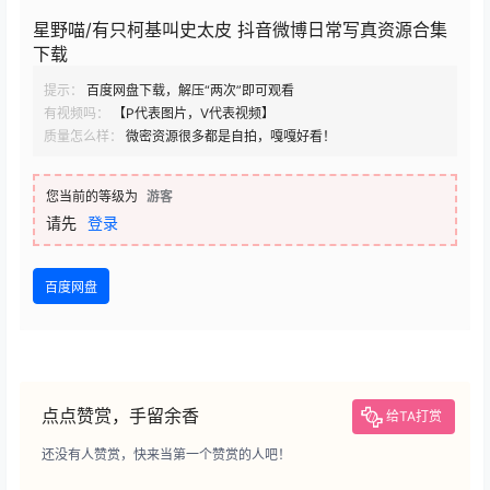
星野喵/有只柯基叫史太皮 抖音微博日常写真资源合集
下载
提示：
百度网盘下载，解压“两次”即可观看
有视频吗：
【P代表图片，V代表视频】
质量怎么样：
微密资源很多都是自拍，嘎嘎好看！
您当前的等级为
游客
请先
登录
百度网盘
点点赞赏，手留余香
给TA打赏
还没有人赞赏，快来当第一个赞赏的人吧！